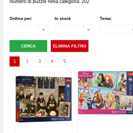
Numero di puzzle nella categoria: 202
Ordina per:
In stock
Tema:
1
2
3
4
5