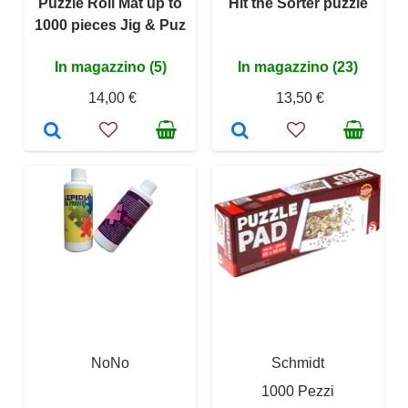
Puzzle Roll Mat up to
Hit the Sorter puzzle
1000 pieces Jig & Puz
In magazzino (5)
In magazzino (23)
14,00 €
13,50 €
NoNo
Schmidt
1000 Pezzi