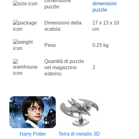
Dimensione
dimensioni
puzzle:
puzzle
Dimensioni della
17 x 13 x 10
scatola:
cm
Peso
0.25 kg
Quantità di puzzle
nel magazzino
2
esterno:
Harry Potter
Terra di metallo 3D