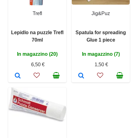
Trefl
Jig&Puz
Lepidlo na puzzle Trefl
Spatula for spreading
70ml
Glue 1 piece
In magazzino (20)
In magazzino (7)
6,50 €
1,50 €