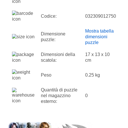
Codice:
032309012750
Mostra tabella
Dimensione
dimensioni
puzzle:
puzzle
Dimensioni della
17 x 13 x 10
scatola:
cm
Peso
0.25 kg
Quantità di puzzle
nel magazzino
0
esterno: