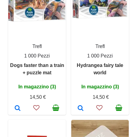
Trefl
Trefl
1 000 Pezzi
1 000 Pezzi
Dogs faster than a train
Hydrangea fairy tale
+ puzzle mat
world
In magazzino (3)
In magazzino (3)
14,50 €
14,50 €