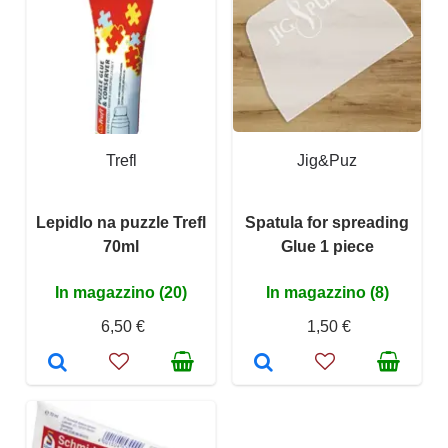
Trefl
Jig&Puz
Lepidlo na puzzle Trefl
Spatula for spreading
70ml
Glue 1 piece
In magazzino (20)
In magazzino (8)
6,50 €
1,50 €