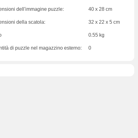
nsioni dell'immagine puzzle:
40 x 28 cm
nsioni della scatola:
32 x 22 x 5 cm
o
0.55 kg
tità di puzzle nel magazzino esterno:
0