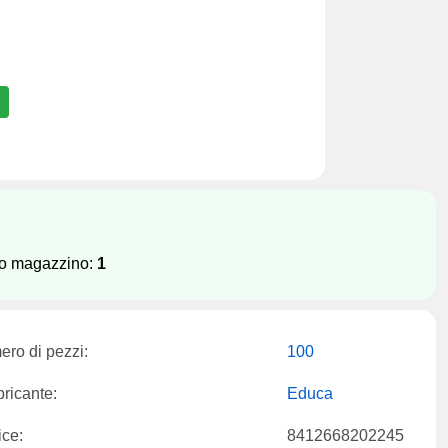
tro magazzino:
1
ro di pezzi:
100
ricante:
Educa
ce:
8412668202245