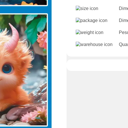
Dime
Dime
Pes
Quan