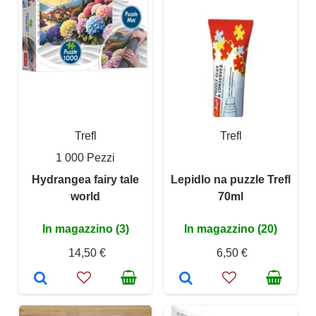
Trefl
Trefl
1 000 Pezzi
Hydrangea fairy tale
Lepidlo na puzzle Trefl
world
70ml
In magazzino (3)
In magazzino (20)
14,50 €
6,50 €