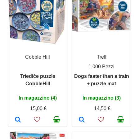
Cobble Hill
Trefl
1 000 Pezzi
Triediče puzzle
Dogs faster than a train
CobbleHill
+ puzzle mat
In magazzino (4)
In magazzino (3)
15,00 €
14,50 €