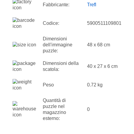
Fabbricante:
Trefl
Codice:
5900511109801
Dimensioni
dell'immagine
48 x 68 cm
puzzle:
Dimensioni della
40 x 27 x 6 cm
scatola:
Peso
0.72 kg
Quantità di
puzzle nel
0
magazzino
esterno: