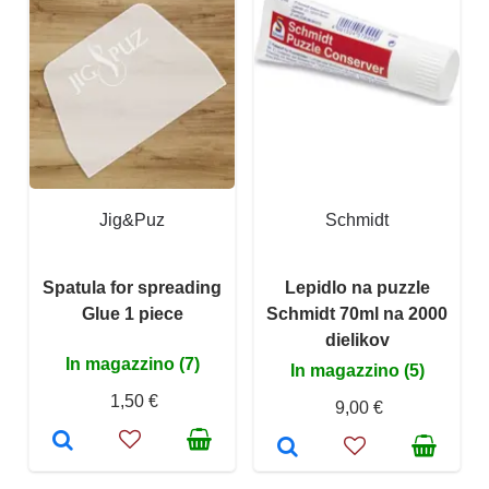
Jig&Puz
Schmidt
Spatula for spreading
Lepidlo na puzzle
Glue 1 piece
Schmidt 70ml na 2000
dielikov
In magazzino (7)
In magazzino (5)
1,50 €
9,00 €