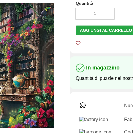
Quantità
1
AGGIUNGI AL CARRELLO
In magazzino
Quantità di puzzle nel nos
Nume
Fabb
Cod