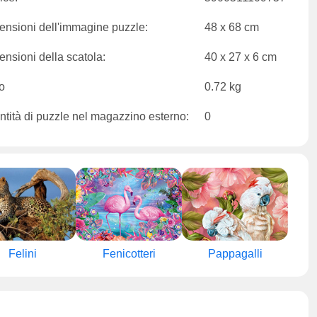
nsioni dell'immagine puzzle:
48 x 68 cm
nsioni della scatola:
40 x 27 x 6 cm
o
0.72 kg
tità di puzzle nel magazzino esterno:
0
Felini
Fenicotteri
Pappagalli