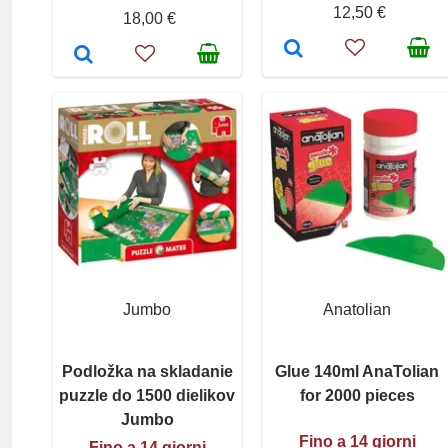
12,50 €
18,00 €
Jumbo
Anatolian
Podložka na skladanie
Glue 140ml AnaTolian
puzzle do 1500 dielikov
for 2000 pieces
Jumbo
Fino a 14 giorni
Fino a 14 giorni