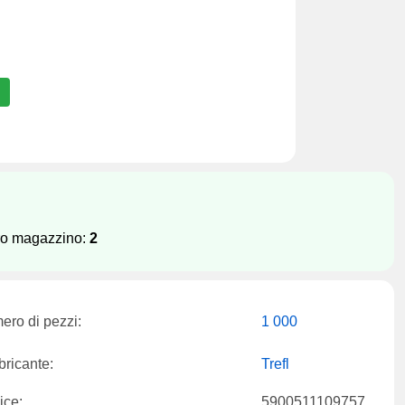
tro magazzino:
2
ro di pezzi:
1 000
ricante:
Trefl
ice:
5900511109757