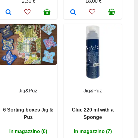
2,30 €
18,00 €
Jig&Puz
Jig&Puz
6 Sorting boxes Jig &
Glue 220 ml with a
Puz
Sponge
In magazzino (6)
In magazzino (7)