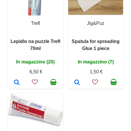
Trefl
Jig&Puz
Lepidlo na puzzle Trefl
Spatula for spreading
70ml
Glue 1 piece
In magazzino (20)
In magazzino (7)
6,50 €
1,50 €