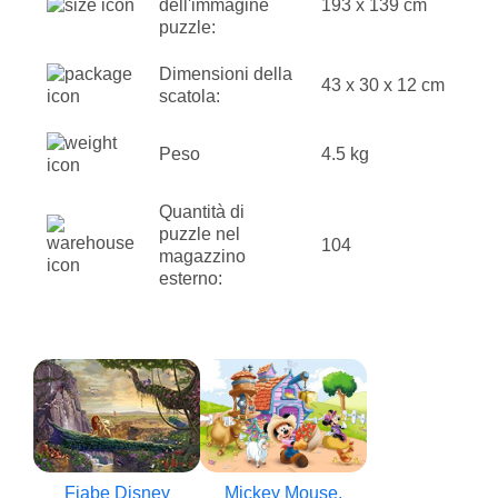
dell'immagine
193 x 139 cm
puzzle:
Dimensioni della
43 x 30 x 12 cm
scatola:
Peso
4.5 kg
Quantità di
puzzle nel
104
magazzino
esterno:
Fiabe Disney
Mickey Mouse,