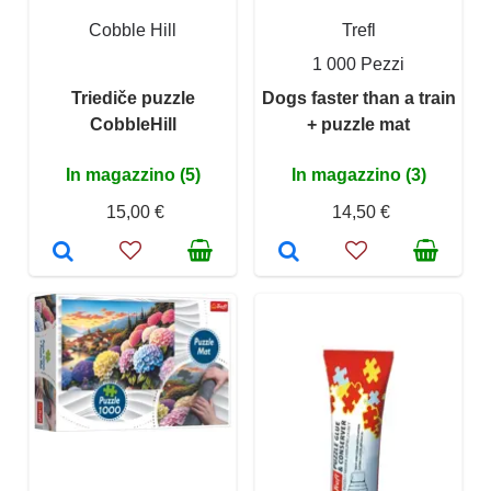
Cobble Hill
Trefl
1 000 Pezzi
Triediče puzzle
Dogs faster than a train
CobbleHill
+ puzzle mat
In magazzino (5)
In magazzino (3)
15,00 €
14,50 €