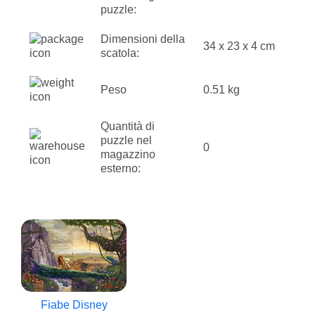
puzzle:
Dimensioni della
34 x 23 x 4 cm
scatola:
Peso
0.51 kg
Quantità di
puzzle nel
0
magazzino
esterno:
Fiabe Disney