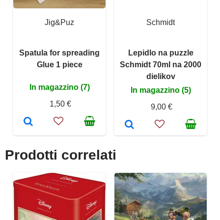
Jig&Puz
Schmidt
Spatula for spreading
Lepidlo na puzzle
Glue 1 piece
Schmidt 70ml na 2000
dielikov
In magazzino (7)
In magazzino (5)
1,50 €
9,00 €
Prodotti correlati