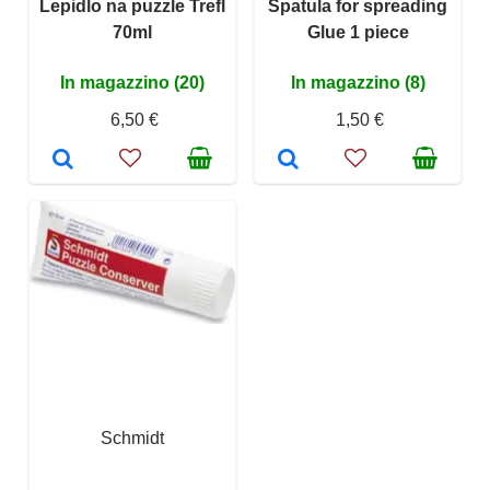
Lepidlo na puzzle Trefl
Spatula for spreading
70ml
Glue 1 piece
In magazzino (20)
In magazzino (8)
6,50 €
1,50 €
Schmidt