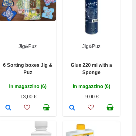
Jig&Puz
Jig&Puz
6 Sorting boxes Jig &
Glue 220 ml with a
Puz
Sponge
In magazzino (6)
In magazzino (6)
13,00 €
9,00 €