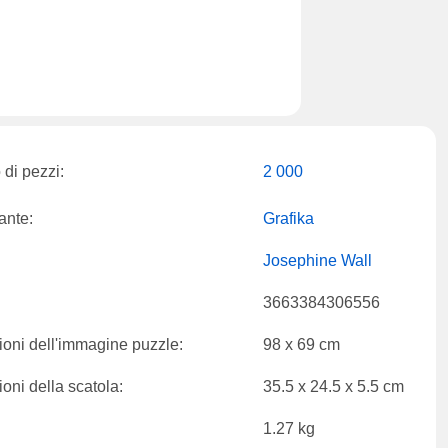
di pezzi:
2 000
ante:
Grafika
Josephine Wall
3663384306556
oni dell'immagine puzzle:
98 x 69 cm
oni della scatola:
35.5 x 24.5 x 5.5 cm
1.27 kg