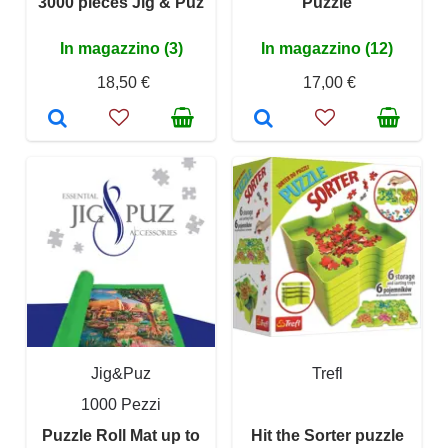
3000 pieces Jig & Puz
Puzzle
In magazzino (3)
In magazzino (12)
18,50 €
17,00 €
Jig&Puz
Trefl
1000 Pezzi
Puzzle Roll Mat up to
Hit the Sorter puzzle