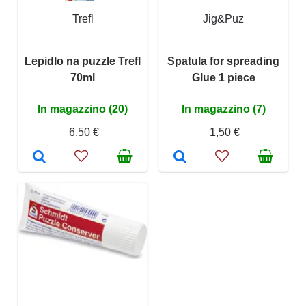
Trefl
Jig&Puz
Lepidlo na puzzle Trefl
Spatula for spreading
70ml
Glue 1 piece
In magazzino (20)
In magazzino (7)
6,50 €
1,50 €