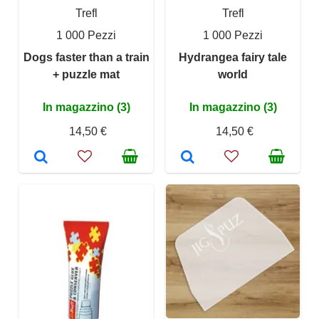
Trefl
Trefl
1 000 Pezzi
1 000 Pezzi
Dogs faster than a train
Hydrangea fairy tale
+ puzzle mat
world
In magazzino (3)
In magazzino (3)
14,50 €
14,50 €