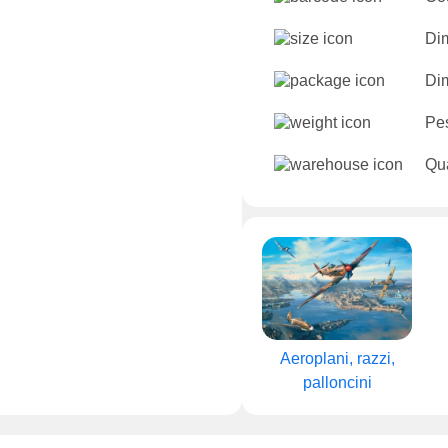
Dim
Dim
Pe
Qua
Aeroplani, razzi,
palloncini