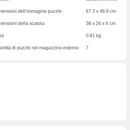
ensioni dell'immagine puzzle:
67.3 x 48.9 cm
ensioni della scatola:
36 x 26 x 6 cm
so
0.81 kg
ntità di puzzle nel magazzino esterno:
7