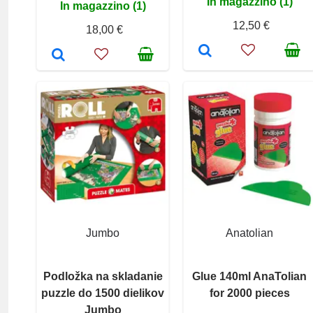
In magazzino (1)
In magazzino (1)
12,50 €
18,00 €
Jumbo
Anatolian
Podložka na skladanie
Glue 140ml AnaTolian
puzzle do 1500 dielikov
for 2000 pieces
Jumbo