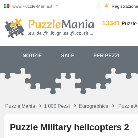
www.Puzzle-Mania.it
Registrazion
13341
Puzzle 
NOTIZIE
SALE
PER PEZZI
Puzzle Mania
1 000 Pezzi
Eurographics
Puzzle Ae
Puzzle Military helicopters 2