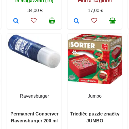
In magazzino (10)
Fino a 14 giorni
34,00 €
17,00 €
Ravensburger
Jumbo
Permanent Conserver
Triediče puzzle značky
Ravensburger 200 ml
JUMBO