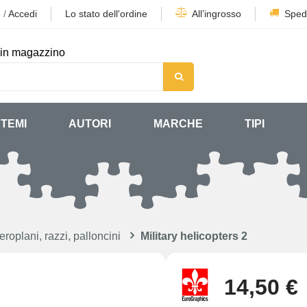
e
/
Accedi
Lo stato dell'ordine
All’ingrosso
Sped
in magazzino
TEMI
AUTORI
MARCHE
TIPI
roplani, razzi, palloncini
Military helicopters 2
14,50 €