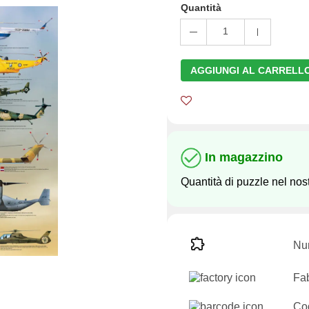
Quantità
1
AGGIUNGI AL CARRELL
In magazzino
Quantità di puzzle nel no
Num
Fab
Co