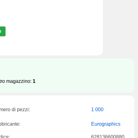
O
stro magazzino:
1
ero di pezzi:
1 000
bricante:
Eurographics
dice:
628136600880