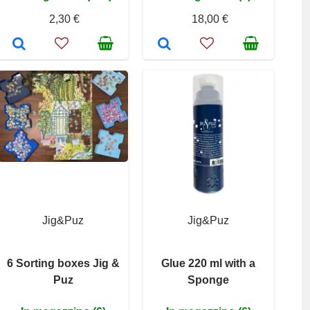
2,30 €
18,00 €
Jig&Puz
Jig&Puz
6 Sorting boxes Jig &
Glue 220 ml with a
Puz
Sponge