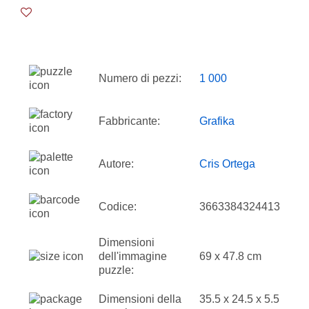
Numero di pezzi:
1 000
Fabbricante:
Grafika
Autore:
Cris Ortega
Codice:
3663384324413
Dimensioni
dell'immagine
69 x 47.8 cm
puzzle:
Dimensioni della
35.5 x 24.5 x 5.5