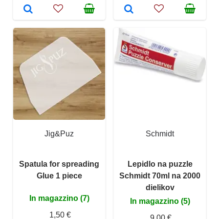
Jig&Puz
Schmidt
Spatula for spreading
Lepidlo na puzzle
Glue 1 piece
Schmidt 70ml na 2000
dielikov
In magazzino (7)
In magazzino (5)
1,50 €
9,00 €