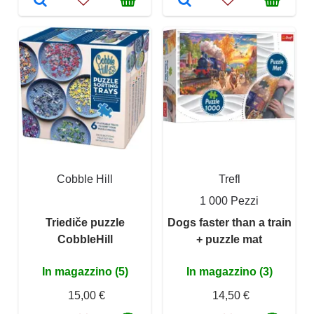
Cobble Hill
Trefl
1 000 Pezzi
Triediče puzzle
Dogs faster than a train
CobbleHill
+ puzzle mat
In magazzino (5)
In magazzino (3)
15,00 €
14,50 €