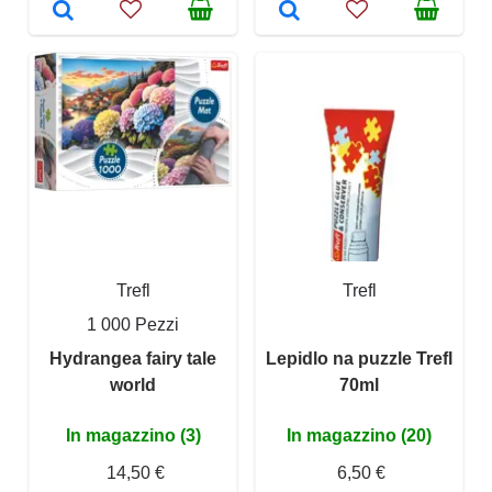
Trefl
Trefl
1 000 Pezzi
Hydrangea fairy tale
Lepidlo na puzzle Trefl
world
70ml
In magazzino (3)
In magazzino (20)
14,50 €
6,50 €