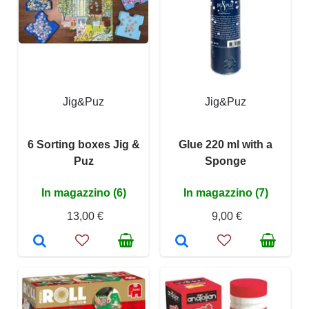
Jig&Puz
Jig&Puz
6 Sorting boxes Jig &
Glue 220 ml with a
Puz
Sponge
In magazzino (6)
In magazzino (7)
13,00 €
9,00 €