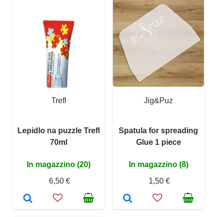
Trefl
Jig&Puz
Lepidlo na puzzle Trefl
Spatula for spreading
70ml
Glue 1 piece
In magazzino (20)
In magazzino (8)
6,50 €
1,50 €