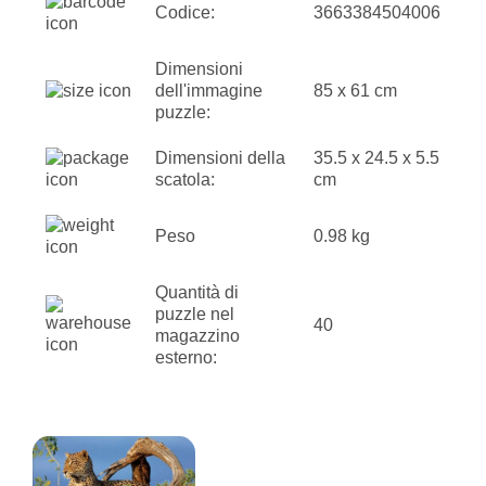
Codice:
3663384504006
Dimensioni
dell'immagine
85 x 61 cm
puzzle:
Dimensioni della
35.5 x 24.5 x 5.5
scatola:
cm
Peso
0.98 kg
Quantità di
puzzle nel
40
magazzino
esterno: