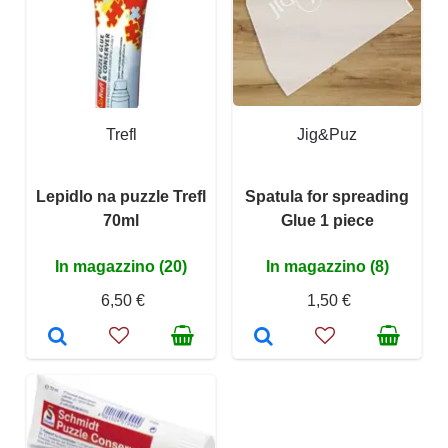
Trefl
Jig&Puz
Lepidlo na puzzle Trefl
Spatula for spreading
70ml
Glue 1 piece
In magazzino (20)
In magazzino (8)
6,50 €
1,50 €