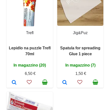
Trefl
Jig&Puz
Lepidlo na puzzle Trefl
Spatula for spreading
70ml
Glue 1 piece
In magazzino (20)
In magazzino (7)
6,50 €
1,50 €