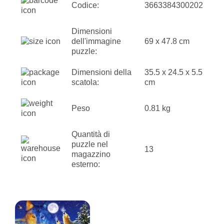
Codice:
3663384300202
Dimensioni
dell'immagine
69 x 47.8 cm
puzzle:
Dimensioni della
35.5 x 24.5 x 5.5
scatola:
cm
Peso
0.81 kg
Quantità di
puzzle nel
13
magazzino
esterno: