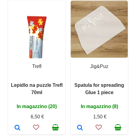
Trefl
Jig&Puz
Lepidlo na puzzle Trefl
Spatula for spreading
70ml
Glue 1 piece
In magazzino (20)
In magazzino (8)
6,50 €
1,50 €