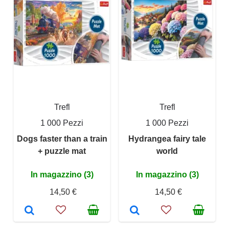
Trefl
Trefl
1 000 Pezzi
1 000 Pezzi
Dogs faster than a train
Hydrangea fairy tale
+ puzzle mat
world
In magazzino (3)
In magazzino (3)
14,50 €
14,50 €