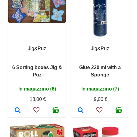
Jig&Puz
Jig&Puz
6 Sorting boxes Jig &
Glue 220 ml with a
Puz
Sponge
In magazzino (6)
In magazzino (7)
13,00 €
9,00 €