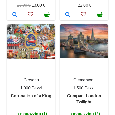
15,00 €
13,00 €
22,00 €
Gibsons
Clementoni
1 000 Pezzi
1 500 Pezzi
Coronation of a King
Compact London
Twilight
In magazzino (1)
In magazzino (2)