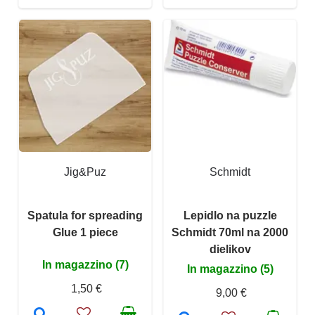
Jig&Puz
Schmidt
Spatula for spreading
Lepidlo na puzzle
Glue 1 piece
Schmidt 70ml na 2000
dielikov
In magazzino (7)
In magazzino (5)
1,50 €
9,00 €