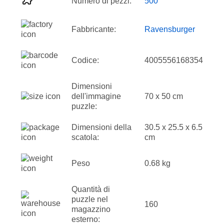
Numero di pezzi:
500
Fabbricante:
Ravensburger
Codice:
4005556168354
Dimensioni
dell'immagine
70 x 50 cm
puzzle:
Dimensioni della
30.5 x 25.5 x 6.5
scatola:
cm
Peso
0.68 kg
Quantità di
puzzle nel
160
magazzino
esterno: