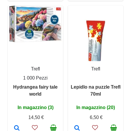
Trefl
Trefl
1 000 Pezzi
Hydrangea fairy tale
Lepidlo na puzzle Trefl
world
70ml
In magazzino (3)
In magazzino (20)
14,50 €
6,50 €