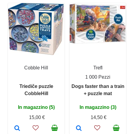
Cobble Hill
Trefl
1 000 Pezzi
Triediče puzzle
Dogs faster than a train
CobbleHill
+ puzzle mat
In magazzino (5)
In magazzino (3)
15,00 €
14,50 €