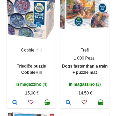
Cobble Hill
Trefl
1 000 Pezzi
Triediče puzzle
Dogs faster than a train
CobbleHill
+ puzzle mat
In magazzino (4)
In magazzino (3)
15,00 €
14,50 €