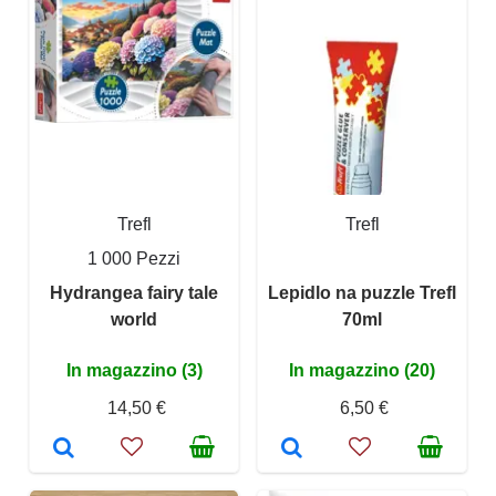
Trefl
Trefl
1 000 Pezzi
Hydrangea fairy tale
Lepidlo na puzzle Trefl
world
70ml
In magazzino (3)
In magazzino (20)
14,50 €
6,50 €