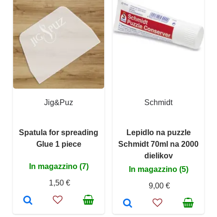
Jig&Puz
Schmidt
Spatula for spreading
Lepidlo na puzzle
Glue 1 piece
Schmidt 70ml na 2000
dielikov
In magazzino (7)
In magazzino (5)
1,50 €
9,00 €