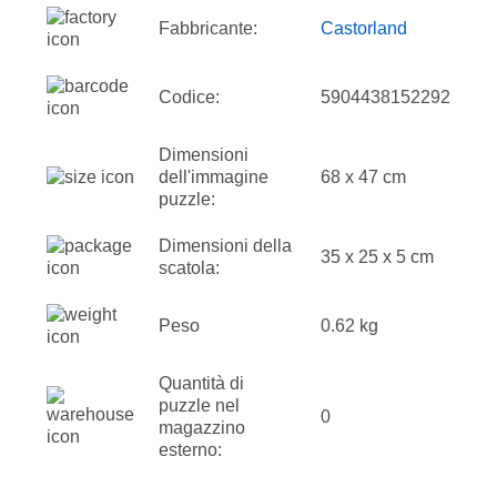
Fabbricante:
Castorland
Codice:
5904438152292
Dimensioni
dell'immagine
68 x 47 cm
puzzle:
Dimensioni della
35 x 25 x 5 cm
scatola:
Peso
0.62 kg
Quantità di
puzzle nel
0
magazzino
esterno: