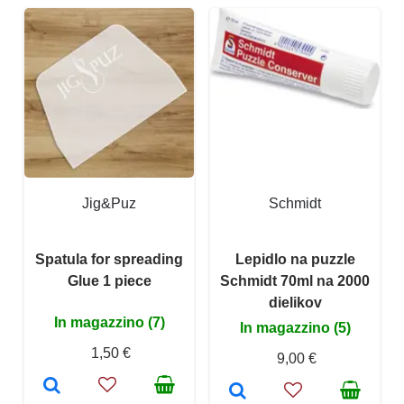
Jig&Puz
Schmidt
Spatula for spreading
Lepidlo na puzzle
Glue 1 piece
Schmidt 70ml na 2000
dielikov
In magazzino (7)
In magazzino (5)
1,50 €
9,00 €