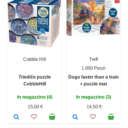
Cobble Hill
Trefl
1 000 Pezzi
Triediče puzzle
Dogs faster than a train
CobbleHill
+ puzzle mat
In magazzino (4)
In magazzino (3)
15,00 €
14,50 €