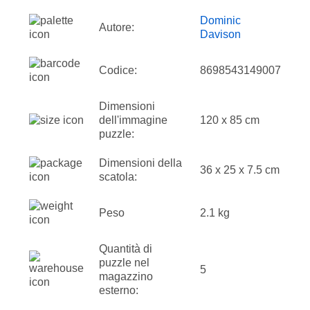
Dominic
Autore:
Davison
Codice:
8698543149007
Dimensioni
dell'immagine
120 x 85 cm
puzzle:
Dimensioni della
36 x 25 x 7.5 cm
scatola:
Peso
2.1 kg
Quantità di
puzzle nel
5
magazzino
esterno: