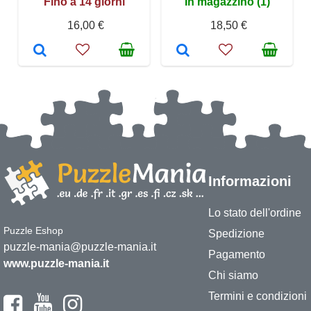
Fino a 14 giorni
In magazzino (1)
16,00 €
18,50 €
Informazioni
Lo stato dell'ordine
Puzzle Eshop
Spedizione
puzzle-mania@puzzle-mania.it
Pagamento
www.puzzle-mania.it
Chi siamo
Termini e condizioni