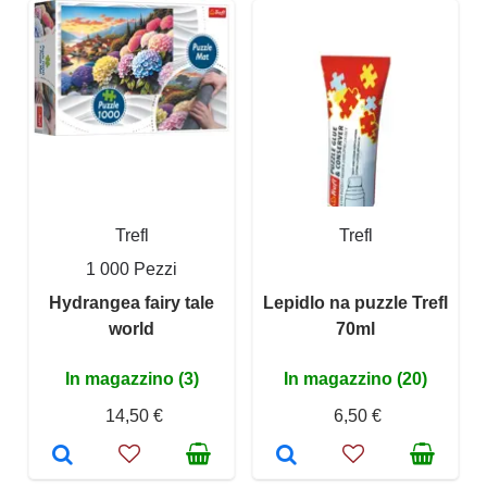
Trefl
Trefl
1 000 Pezzi
Hydrangea fairy tale
Lepidlo na puzzle Trefl
world
70ml
In magazzino (3)
In magazzino (20)
14,50 €
6,50 €