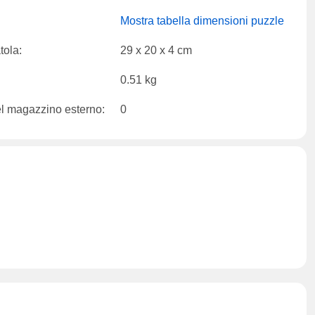
Mostra tabella dimensioni puzzle
tola:
29 x 20 x 4 cm
0.51 kg
el magazzino esterno:
0