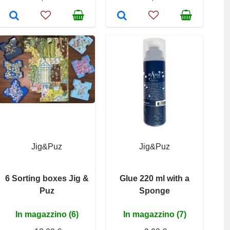
Jig&Puz
Jig&Puz
6 Sorting boxes Jig &
Glue 220 ml with a
Puz
Sponge
In magazzino (6)
In magazzino (7)