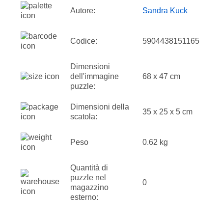
Autore:
Sandra Kuck
Codice:
5904438151165
Dimensioni
dell'immagine
68 x 47 cm
puzzle:
Dimensioni della
35 x 25 x 5 cm
scatola:
Peso
0.62 kg
Quantità di
puzzle nel
0
magazzino
esterno: