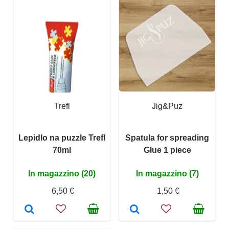
Trefl
Jig&Puz
Lepidlo na puzzle Trefl
Spatula for spreading
70ml
Glue 1 piece
In magazzino (20)
In magazzino (7)
6,50 €
1,50 €