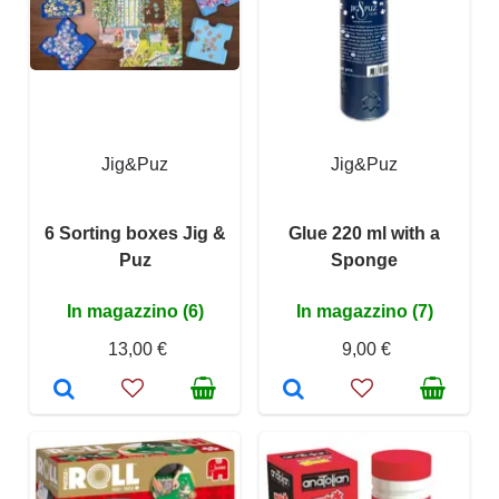
Jig&Puz
Jig&Puz
6 Sorting boxes Jig &
Glue 220 ml with a
Puz
Sponge
In magazzino (6)
In magazzino (7)
13,00 €
9,00 €