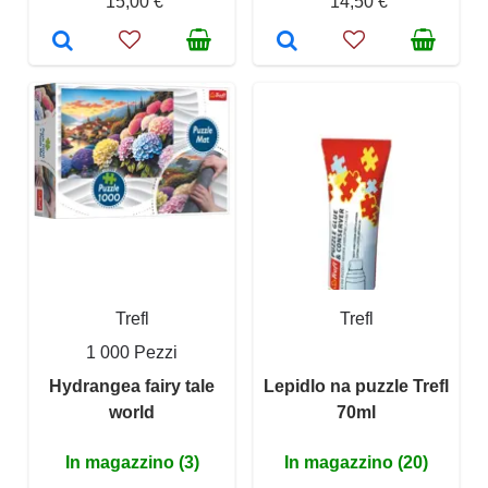
15,00 €
14,50 €
Trefl
Trefl
1 000 Pezzi
Hydrangea fairy tale
Lepidlo na puzzle Trefl
world
70ml
In magazzino (3)
In magazzino (20)