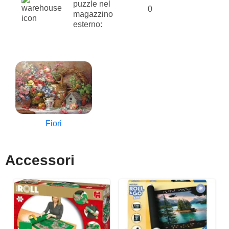
puzzle nel
0
magazzino
esterno:
Fiori
Accessori