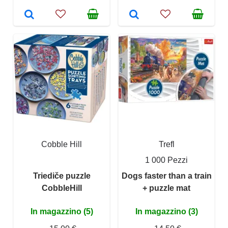
Cobble Hill
Trefl
1 000 Pezzi
Triediče puzzle
Dogs faster than a train
CobbleHill
+ puzzle mat
In magazzino (5)
In magazzino (3)