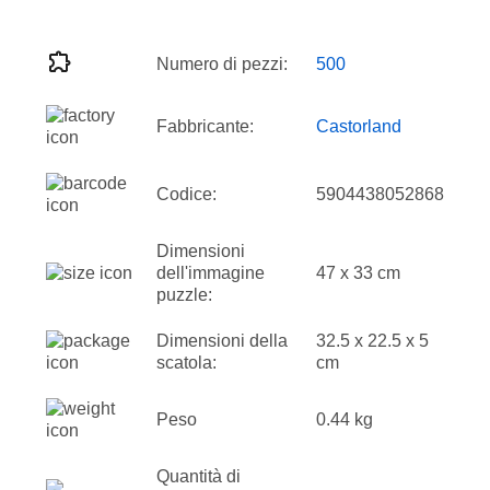
Numero di pezzi:
500
Fabbricante:
Castorland
Codice:
5904438052868
Dimensioni
dell'immagine
47 x 33 cm
puzzle:
Dimensioni della
32.5 x 22.5 x 5
scatola:
cm
Peso
0.44 kg
Quantità di