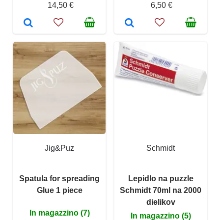
14,50 €
6,50 €
Jig&Puz
Schmidt
Spatula for spreading
Lepidlo na puzzle
Glue 1 piece
Schmidt 70ml na 2000
dielikov
In magazzino (7)
In magazzino (5)