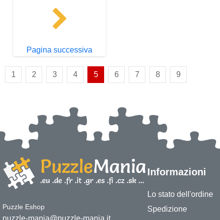
Pagina successiva
1
2
3
4
5
6
7
8
9
Informazioni
Lo stato dell'ordine
Puzzle Eshop
Spedizione
puzzle-mania@puzzle-mania.it