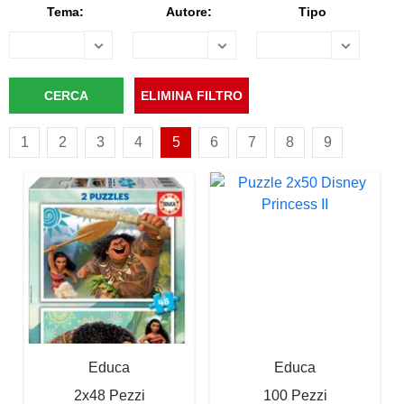
Tema:
Autore:
Tipo
1
2
3
4
5
6
7
8
9
Educa
Educa
2x48 Pezzi
100 Pezzi