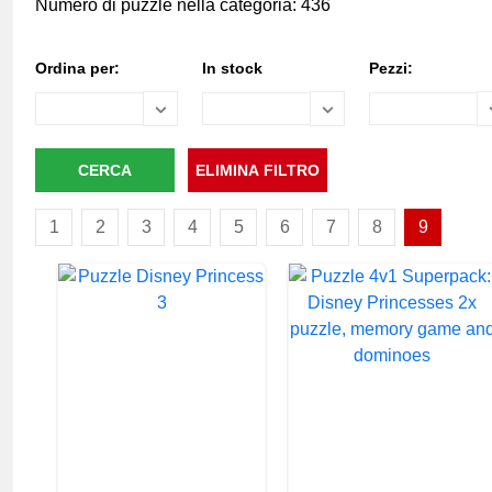
Numero di puzzle nella categoria: 436
Ordina per:
In stock
Pezzi:
1
2
3
4
5
6
7
8
9