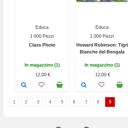
Educa
Educa
1 000 Pezzi
1 000 Pezzi
Class Photo
Howard Robinson: Tigri
Bianche del Bengala
In magazzino (1)
In magazzino (1)
12,00 €
12,00 €
1
2
3
4
5
6
7
8
9