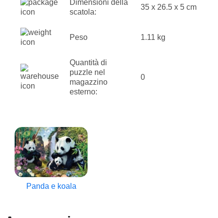
Dimensioni della
35 x 26.5 x 5 cm
scatola:
Peso
1.11 kg
Quantità di
puzzle nel
0
magazzino
esterno:
Panda e koala