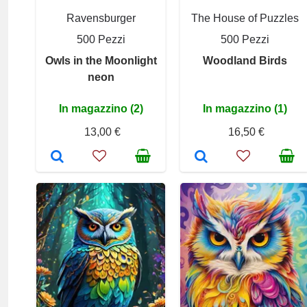
Ravensburger
The House of Puzzles
500 Pezzi
500 Pezzi
Owls in the Moonlight
Woodland Birds
neon
In magazzino (2)
In magazzino (1)
13,00 €
16,50 €